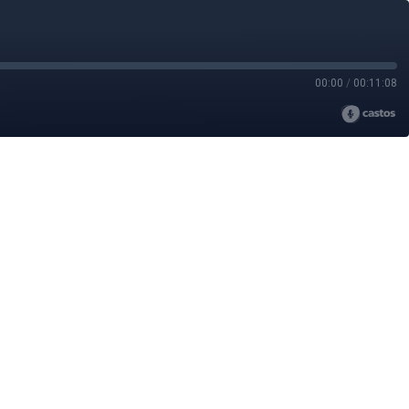
00:00
/
00:11:08